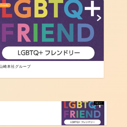
Friendly
Friendly
山崎本社グループ
株式会